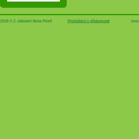
2026 © 2. základní škola Plzeň
Prohlášení o přístupnosti
úvod