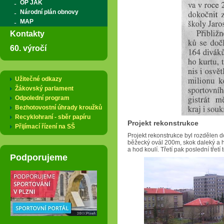
OP JAK
Národní plán obnovy
MAP
Kontakty
60. výročí
Užitečné odkazy
Žákovský parlament
Odpolední program
Bezhotovostní úhrady kroužků
Recyklohraní - sběr papíru
Projekt rekonstrukce
Přijímací řízení na SŠ
Projekt rekonstrukce byl rozdělen do t
běžecký ovál 200m, skok daleký a h
a hod koulí. Třetí pak poslední třetí 
Podporujeme