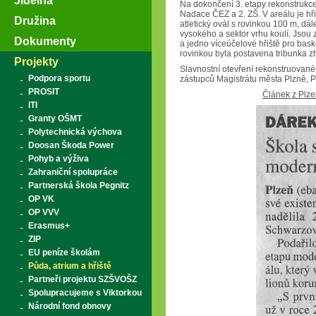
Jídelna
Na dokončení 3. etapy rekonstrukce 
Nadace ČEZ a 2. ZŠ. V areálu je hři
Družina
atletický ovál s rovinkou 100 m, dál
vysokého a sektor vrhu koulí. Jsou 
Dokumenty
a jedno víceúčelové hřiště pro bask
rovinkou byla postavena tribunka zh
Projekty
Slavnostní otevření rekonstruované
Podpora sportu
zástupců Magistrátu města Plzně, 
PROSIT
Článek z Plze
ITI
Granty OŠMT
Polytechnická výchova
Doosan Škoda Power
Pohyb a výživa
Zahraniční spolupráce
Partnerská škola Pegnitz
OP VK
OP VVV
Erasmus+
ZIP
EU peníze školám
Půda, atrium a hřiště
Partneři projektu SZŠVOŠZ
Spolupracujeme s Viktorkou
Národní fond obnovy