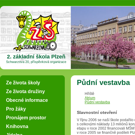
2. základní škola Plzeň
Schwarzova 20, příspěvková organizace
Půdní vestavba
Ze života školy
Ze života družiny
Hřiště
Atrium
Obecné informace
Půdní vestavba
Pro žáky
Slavnostní otevření
Pronájem prostor
V říjnu 2006 se naší škole podařilo
s celkovými náklady 13 miliónů kor
Knihovna
etapu v roce 2002 financovali MŠMT
v roce 2005 se finančně podíleli Pl