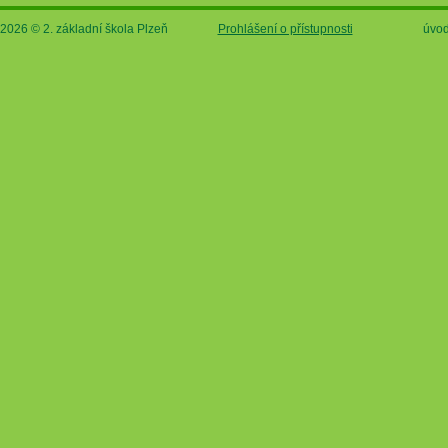
2026 © 2. základní škola Plzeň
Prohlášení o přístupnosti
úvod