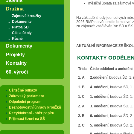
Jídelna
měsíční úplata za zájmové v
Družina
Zájmové kroužky
Na základě shody jednotlivých mě
Dokumenty
2026 RMP na vědomí informativní z
za zájmové vzdělávání ve ŠD a ŠK.
Platba ŠD
Cíle a úkoly
Různé
Dokumenty
AK
TUÁLNÍ INFORMACE ZE ŠKOL
Projekty
KONTAKTY
ODDĚLEN
Kontakty
Třída
Číslo oddělení a umístění
60. výročí
1. A
2.oddělení
, budova ŠD, 1. 
1. B
4. oddělení
, budova ŠD, 1. 
Užitečné odkazy
Žákovský parlament
1. C
1. oddělení,
budova ŠD, 1. 
Odpolední program
2. A
3. oddělení
, budova ŠD, 1. 
Bezhotovostní úhrady kroužků
Recyklohraní - sběr papíru
2. B
6. oddělení
, budova ŠD, 2. 
Přijímací řízení na SŠ
2. C
5. oddělení
, budova ŠD, 2. 