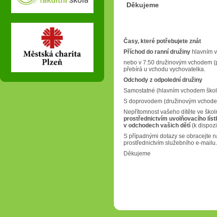
Děkujeme
Časy, které potřebujete znát
Příchod do ranní družiny
hlavním vc
nebo v 7:50 družinovým vchodem (p
přebírá u vchodu vychovatelka.
Odchody z odpolední družiny
Samostatné (hlavním vchodem školy
S doprovodem (družinovým vchodem)
Nepřítomnost vašeho dítěte ve škol
prostřednictvím
uvolňovacího líst
v odchodech vašich dětí
(k dispoz
S případnými dotazy se obracejte n
prostřednictvím služebního e-mailu.
Děkujeme