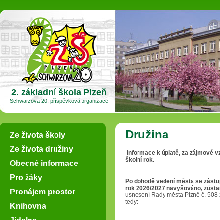
2. základní škola Plzeň
Schwarzova 20, příspěvková organizace
Družina
Ze života školy
Ze života družiny
Informace k úplatě, za zájmové vz
školní rok.
Obecné informace
Pro žáky
Po dohodě vedení města se zástu
rok 2026/2027 navyšováno
, zůst
Pronájem prostor
usnesení Rady města Plzně č. 508 
tedy:
Knihovna