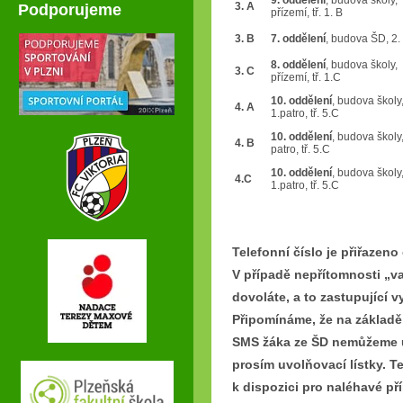
9. oddělení
, budova školy,
3. A
Podporujeme
přízemí, tř. 1. B
3. B
7. oddělení
, budova ŠD, 2. 
8. oddělení
, budova školy,
3. C
přízemí, tř. 1.C
10. oddělení
, budova školy
4. A
1.patro, tř. 5.C
10. oddělení
, budova školy,
4. B
patro, tř. 5.C
10. oddělení
, budova školy
4.C
1.patro, tř. 5.C
Telefonní číslo je přiřazeno
V případě nepřítomnosti „v
dovoláte, a to zastupující 
Připomínáme, že na základě
SMS žáka ze ŠD nemůžeme uv
prosím uvolňovací lístky. T
k dispozici pro naléhavé př