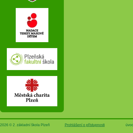
2026 © 2. základní škola Plzeň
Prohlášení o přístupnosti
úvod