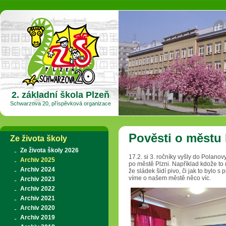
2. základní škola Plzeň
Schwarzova 20, příspěvková organizace
Pověsti o městu
Ze života školy
Ze života školy 2026
17.2. si 3. ročníky vyšly do Polanovy 
Archiv 2025
po městě Plzni. Například kdože to 
Archiv 2024
že sládek šidí pivo, či jak to bylo s
víme o našem městě něco víc.
Archiv 2023
Archiv 2022
Archiv 2021
Archiv 2020
Archiv 2019