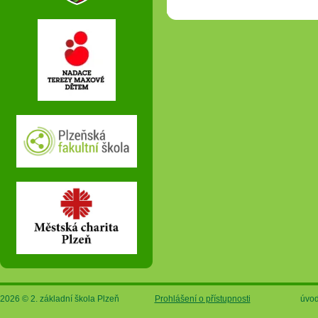
2026 © 2. základní škola Plzeň
Prohlášení o přístupnosti
úvod