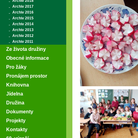
Archiv 2018
Archiv 2017
Archiv 2016
Archiv 2015
Archiv 2014
Archiv 2013
Archiv 2012
Archiv 2011
Ze života družiny
Obecné informace
Pro žáky
Pronájem prostor
Knihovna
Jídelna
Družina
Dokumenty
Projekty
Kontakty