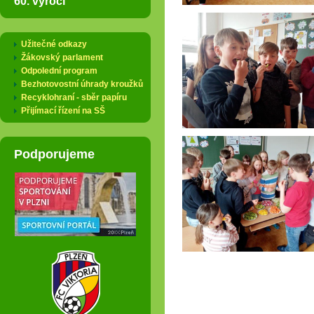
60. výročí
Užitečné odkazy
Žákovský parlament
Odpolední program
Bezhotovostní úhrady kroužků
Recyklohraní - sběr papíru
Přijímací řízení na SŠ
Podporujeme