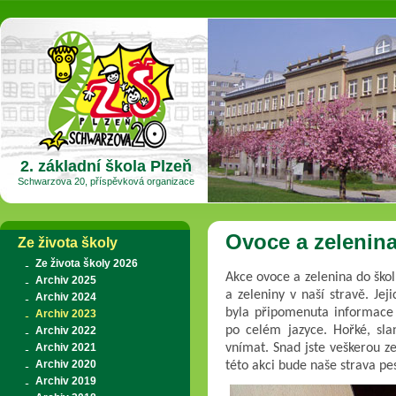
2. základní škola Plzeň
Schwarzova 20, příspěvková organizace
Ovoce a zelenina
Ze života školy
Ze života školy 2026
Akce ovoce a zelenina do ško
Archiv 2025
a zeleniny v naší stravě. Jej
Archiv 2024
byla připomenuta informace 
Archiv 2023
po celém jazyce. Hořké, sla
Archiv 2022
Archiv 2021
vnímat. Snad jste veškerou z
Archiv 2020
této akci bude naše strava pes
Archiv 2019