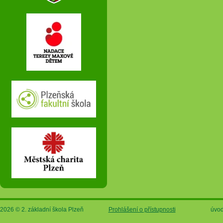
2026 © 2. základní škola Plzeň
Prohlášení o přístupnosti
úvod