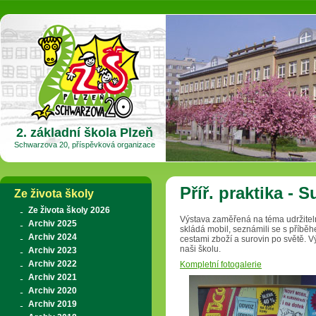
2. základní škola Plzeň
Schwarzova 20, příspěvková organizace
Příř. praktika - 
Ze života školy
Ze života školy 2026
Výstava zaměřená na téma udržiteln
Archiv 2025
skládá mobil, seznámili se s příběh
Archiv 2024
cestami zboží a surovin po světě. Vý
naši školu.
Archiv 2023
Archiv 2022
Kompletní fotogalerie
Archiv 2021
Archiv 2020
Archiv 2019