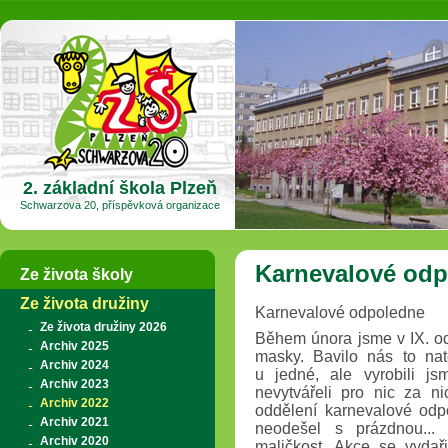
2. základní škola Plzeň
Schwarzova 20, příspěvková organizace
Karnevalové odp
Ze života školy
Ze života družiny
Karnevalové odpoledne
Ze života družiny 2026
Během února jsme v IX. od
Archiv 2025
masky. Bavilo nás to nat
Archiv 2024
u jedné, ale vyrobili 
Archiv 2023
nevytvářeli pro nic za n
Archiv 2022
oddělení karnevalové odp
Archiv 2021
neodešel s prázdnou...
Archiv 2020
maličkost. Akce se vydař