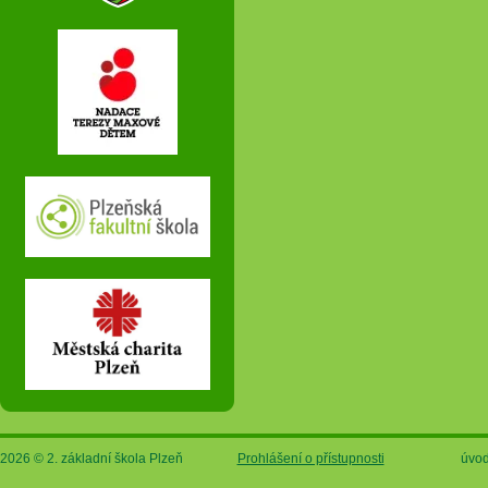
2026 © 2. základní škola Plzeň
Prohlášení o přístupnosti
úvod